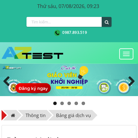
Thứ sáu, 07/08/2026, 09:23
0987.893.519
Togg
navi
Đăng ký ngay
Previous
Next
Thông tin
Bảng giá dịch vụ