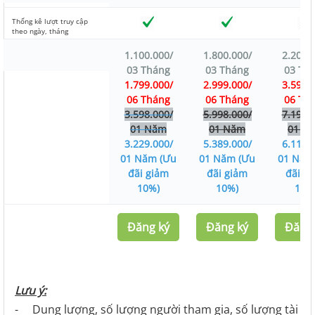
Thống kê lượt truy cập
theo ngày, tháng
1.100.000/
1.800.000/
2.200.
03 Tháng
03 Tháng
03 Th
1.799.000/
2.999.000/
3.599.
06 Tháng
06 Tháng
06 Th
3.598.000/
5.998.000/
7.198.
01 Năm
01 Năm
01 N
3.229.000/
5.389.000/
6.110.
01 Năm (Ưu
01 Năm (Ưu
01 Năm
đãi giảm
đãi giảm
đãi g
10%)
10%)
10%
Đăng ký
Đăng ký
Đăng 
Lưu ý:
- Dung lượng, số lượng người tham gia, số lượng tài