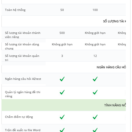
Toàn hệ thống
50
100
150
SỐ LƯỢNG TÀI KHO
Số lượng tài khoản thành
500
Không giới hạn
Không giớ
viên riêng
Số lượng tài khoản dùng
Không giới hạn
Không giới hạn
Không giớ
chung
Số lượng tài khoản quản
3
12
20
trị
NGÂN HÀNG CÂU HỎI & 
Ngân hàng câu hỏi AZtest
Quản lý ngân hàng đề thi
riêng
TÍNH NĂNG NỔI BẬ
Chấm điểm tự động
Trộn đề xuất ra file Word