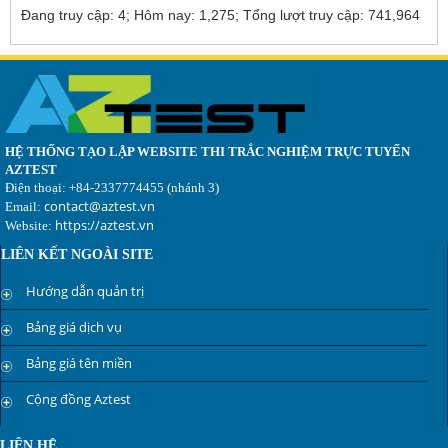
Đang truy cập
:
4
;
Hôm nay
:
1,275
;
Tổng lượt truy cập
:
741,964
HỆ THỐNG TẠO LẬP WEBSITE THI TRẮC NGHIỆM TRỰC TUYẾN
AZTEST
Điện thoại: +84-2337774455 (nhánh 3)
contact@aztest.vn
Email:
https://aztest.vn
Website:
LIÊN KẾT NGOÀI SITE
Hướng dẫn quản trị
Bảng giá dịch vụ
Bảng giá tên miền
Cộng đồng Aztest
LIÊN HỆ